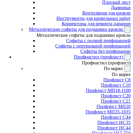
Плоский лист
Дымники
Вентиляция для кровли
Инструменты для кровельных работ
Корректоры для ремонта царапин
Металлические софиты для подшивки кровли
Металлические софиты для подшивки кровли
Софиты с полной перфорацией
Софиты с центральной перфорацией
Софиты без перфорации
Профнастил (профлист)
Профнастил (профлист)
По марке
По марке
Профлист С8
Профлист С10
Профлист МП18-1100
Профлист С20
Профлист С21
Профлист МП20
Профлист МП35-1035
Профлист С44
Профлист НС35
Профлист НС44