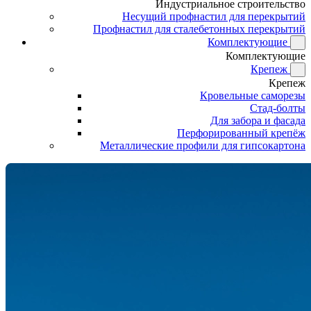
Индустриальное строительство
Несущий профнастил для перекрытий
Профнастил для сталебетонных перекрытий
Комплектующие
Комплектующие
Крепеж
Крепеж
Кровельные саморезы
Стад-болты
Для забора и фасада
Перфорированный крепёж
Металлические профили для гипсокартона