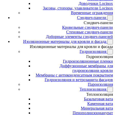
Доводчики Locinox
Засовы, стопоры, улавливатели Locinox
Временные ограждения
Сэндвич-панели
Сэндвич-панели
Кровельные сэндвич-панели
Стеновые сэндвич-панели
Доборные элементы сэндвич-панелей
Изоляционные материалы для кровли и фасада
Изоляционные материалы для кровли и фасада
Гидроизоляция
Гидроизоляция
Гидроизоляционные пленки
Диффузионные мембраны для
гидроизоляции кровли
Мембраны с антиконденсатным покрытием
Гидроизоляция и ветрозащита фасадов
Пароизоляция
Теплоизоляция
Теплоизоляция
Базальтовая вата
Каменная вата
Минеральная вата
Пенополиизоцианурат