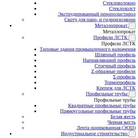
Стекловолокно
Стеклохолст
Экструдированный пенополистирол
Скотч для паро- и гидроизоляции
Металлопрокат
Металлопрокат
Профили ЛСТК
Профили ЛСТК
Типовые здания промышленного назначения
Шляпный профиль
Направляющий профиль
Стоечный профиль
Z-образные профили
Σ-профиль
Термопрофиль
Крепеж для ЛСТК
Профильные трубы
Профильные трубы
Квадратные профильные трубы
Прямоугольные профильные трубы
Белая жесть
Черная жесть
Лента оцинкованная (ЭОЦ)
Индустриальное строительство