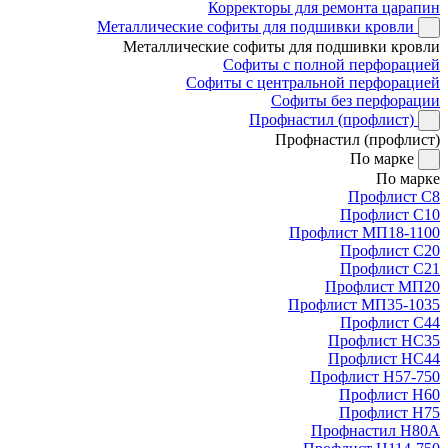
Корректоры для ремонта царапин
Металлические софиты для подшивки кровли
Металлические софиты для подшивки кровли
Софиты с полной перфорацией
Софиты с центральной перфорацией
Софиты без перфорации
Профнастил (профлист)
Профнастил (профлист)
По марке
По марке
Профлист С8
Профлист С10
Профлист МП18-1100
Профлист С20
Профлист С21
Профлист МП20
Профлист МП35-1035
Профлист С44
Профлист НС35
Профлист НС44
Профлист Н57-750
Профлист Н60
Профлист Н75
Профнастил Н80А