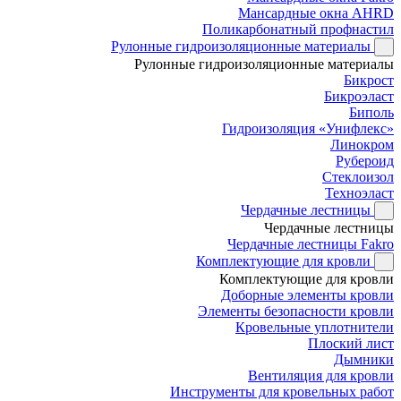
Мансардные окна AHRD
Поликарбонатный профнастил
Рулонные гидроизоляционные материалы
Рулонные гидроизоляционные материалы
Бикрост
Бикроэласт
Биполь
Гидроизоляция «Унифлекс»
Линокром
Рубероид
Стеклоизол
Техноэласт
Чердачные лестницы
Чердачные лестницы
Чердачные лестницы Fakro
Комплектующие для кровли
Комплектующие для кровли
Доборные элементы кровли
Элементы безопасности кровли
Кровельные уплотнители
Плоский лист
Дымники
Вентиляция для кровли
Инструменты для кровельных работ