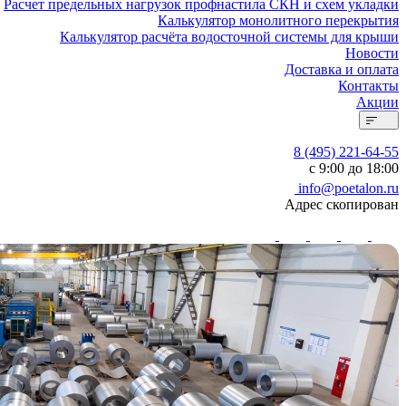
Расчет предельных нагрузок профнастила СКН и схем укладки
Калькулятор монолитного перекрытия
Калькулятор расчёта водосточной системы для крыши
Новости
Доставка и оплата
Контакты
Акции
8 (495) 221-64-55
с 9:00 до 18:00
info@poetalon.ru
Адрес скопирован