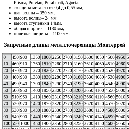
Prisma, Puretan, Pural matt, Agneta.
толщина металла от 0,4 до 0,55 мм,
шаг волны – 350 мм,
высота волны– 24 мм,
высота ступеньки 14мм,
общая ширина – 1180 мм,
полезная ширина – 1100 мм.
Запретные длины металлочерепицы Монтеррей
0
450
900
1350
1800
2250
2700
3150
3600
4050
4500
4950
5
10
460
910
1360
1810
2260
2710
3160
3610
4060
4510
4960
5
20
470
920
1370
1820
2270
2720
3170
3620
4070
4520
4970
5
30
480
930
1380
1830
2280
2730
3180
3630
4080
4530
4980
5
40
490
940
1390
1840
2290
2740
3190
3640
4090
4540
4990
5
50
500
950
1400
1850
2300
2750
3200
3650
4100
4550
5000
5
60
510
960
1410
1860
2310
2760
3210
3660
4110
4560
5010
5
70
520
970
1420
1870
2320
2770
3220
3670
4120
4570
5020
5
80
530
980
1430
1880
2330
2780
3230
3680
4130
4580
5030
5
90
540
990
1440
1890
2340
2790
3240
3690
4140
4590
5040
5
100
550
1000
1450
1900
2350
2800
3250
3700
4150
4600
5050
5