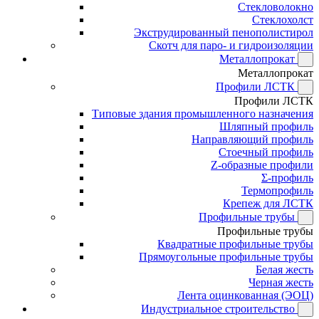
Стекловолокно
Стеклохолст
Экструдированный пенополистирол
Скотч для паро- и гидроизоляции
Металлопрокат
Металлопрокат
Профили ЛСТК
Профили ЛСТК
Типовые здания промышленного назначения
Шляпный профиль
Направляющий профиль
Стоечный профиль
Z-образные профили
Σ-профиль
Термопрофиль
Крепеж для ЛСТК
Профильные трубы
Профильные трубы
Квадратные профильные трубы
Прямоугольные профильные трубы
Белая жесть
Черная жесть
Лента оцинкованная (ЭОЦ)
Индустриальное строительство