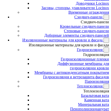
Доводчики Locinox
Засовы, стопоры, улавливатели Locinox
Временные ограждения
Сэндвич-панели
Сэндвич-панели
Кровельные сэндвич-панели
Стеновые сэндвич-панели
Доборные элементы сэндвич-панелей
Изоляционные материалы для кровли и фасада
Изоляционные материалы для кровли и фасада
Гидроизоляция
Гидроизоляция
Гидроизоляционные пленки
Диффузионные мембраны для
гидроизоляции кровли
Мембраны с антиконденсатным покрытием
Гидроизоляция и ветрозащита фасадов
Пароизоляция
Теплоизоляция
Теплоизоляция
Базальтовая вата
Каменная вата
Минеральная вата
Пенополиизоцианурат