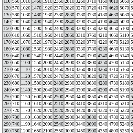
110
560
1010
1460
1910
2360
2810
3260
3710
4160
4610
5060
5
120
570
1020
1470
1920
2370
2820
3270
3720
4170
4620
5070
5
130
580
1030
1480
1930
2380
2830
3280
3730
4180
4630
5080
5
140
590
1040
1490
1940
2390
2840
3290
3740
4190
4640
5090
5
150
600
1050
1500
1950
2400
2850
3300
3750
4200
4650
5100
5
160
610
1060
1510
1960
2410
2860
3310
3760
4210
4660
5110
5
170
620
1070
1520
1970
2420
2870
3320
3770
4220
4670
5120
5
180
630
1080
1530
1980
2430
2880
3330
3780
4230
4680
5130
5
190
640
1090
1540
1990
2440
2890
3340
3790
4240
4690
5140
5
200
650
1100
1550
2000
2450
2900
3350
3800
4250
4700
5150
5
210
660
1110
1560
2010
2460
2910
3360
3810
4260
4710
5160
5
220
670
1120
1570
2020
2470
2920
3370
3820
4270
4720
5170
5
230
680
1130
1580
2030
2480
2930
3380
3830
4280
4730
5180
5
240
690
1140
1590
2040
2490
2940
3390
3840
4290
4740
5190
5
250
700
1150
1600
2050
2500
2950
3400
3850
4300
4750
5200
5
260
710
1160
1610
2060
2510
2960
3410
3860
4310
4760
5210
5
270
720
1170
1620
2070
2520
2970
3420
3870
4320
4770
5220
5
280
730
1180
1630
2080
2530
2980
3430
3880
4330
4780
5230
5
290
740
1190
1640
2090
2540
2990
3440
3890
4340
4790
5240
5
300
750
1200
1650
2100
2550
3000
3450
3900
4350
4800
5250
5