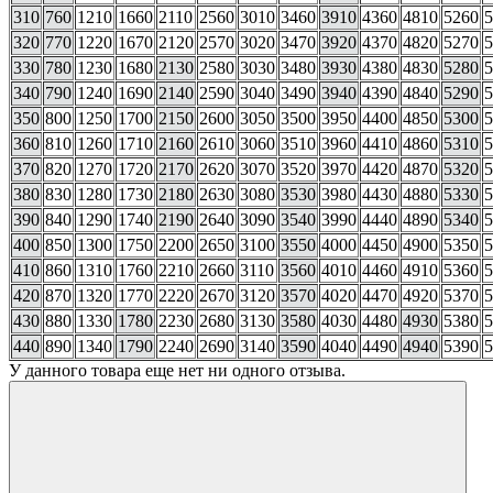
310
760
1210
1660
2110
2560
3010
3460
3910
4360
4810
5260
5
320
770
1220
1670
2120
2570
3020
3470
3920
4370
4820
5270
5
330
780
1230
1680
2130
2580
3030
3480
3930
4380
4830
5280
5
340
790
1240
1690
2140
2590
3040
3490
3940
4390
4840
5290
5
350
800
1250
1700
2150
2600
3050
3500
3950
4400
4850
5300
5
360
810
1260
1710
2160
2610
3060
3510
3960
4410
4860
5310
5
370
820
1270
1720
2170
2620
3070
3520
3970
4420
4870
5320
5
380
830
1280
1730
2180
2630
3080
3530
3980
4430
4880
5330
5
390
840
1290
1740
2190
2640
3090
3540
3990
4440
4890
5340
5
400
850
1300
1750
2200
2650
3100
3550
4000
4450
4900
5350
5
410
860
1310
1760
2210
2660
3110
3560
4010
4460
4910
5360
5
420
870
1320
1770
2220
2670
3120
3570
4020
4470
4920
5370
5
430
880
1330
1780
2230
2680
3130
3580
4030
4480
4930
5380
5
440
890
1340
1790
2240
2690
3140
3590
4040
4490
4940
5390
5
У данного товара еще нет ни одного отзыва.