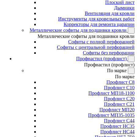
Плоский лист
Дымники
Вентиляция для кровли
Инструменты для кровельных работ
Корректоры для ремонта царапин
Металлические софиты для подшивки кровли
Металлические софиты для подшивки кровли
Софиты с полной перфорацией
Софиты с центральной перфорацией
Софиты без перфорации
Профнастил (профлист)
Профнастил (профлист)
По марке
По марке
Профлист С8
Профлист С10
Профлист МП18-1100
Профлист С20
Профлист С21
Профлист МП20
Профлист МП35-1035
Профлист С44
Профлист НС35
Профлист НС44