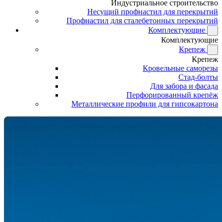
Индустриальное строительство
Несущий профнастил для перекрытий
Профнастил для сталебетонных перекрытий
Комплектующие
Комплектующие
Крепеж
Крепеж
Кровельные саморезы
Стад-болты
Для забора и фасада
Перфорированный крепёж
Металлические профили для гипсокартона