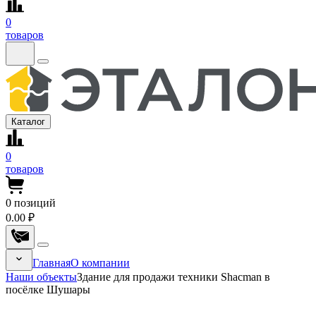
0
товаров
Каталог
0
товаров
0
позиций
0.00 ₽
Главная
О компании
Наши объекты
Здание для продажи техники Shacman в
посёлке Шушары