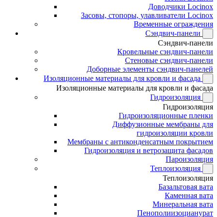
Доводчики Locinox
Засовы, стопоры, улавливатели Locinox
Временные ограждения
Сэндвич-панели
Сэндвич-панели
Кровельные сэндвич-панели
Стеновые сэндвич-панели
Доборные элементы сэндвич-панелей
Изоляционные материалы для кровли и фасада
Изоляционные материалы для кровли и фасада
Гидроизоляция
Гидроизоляция
Гидроизоляционные пленки
Диффузионные мембраны для
гидроизоляции кровли
Мембраны с антиконденсатным покрытием
Гидроизоляция и ветрозащита фасадов
Пароизоляция
Теплоизоляция
Теплоизоляция
Базальтовая вата
Каменная вата
Минеральная вата
Пенополиизоцианурат