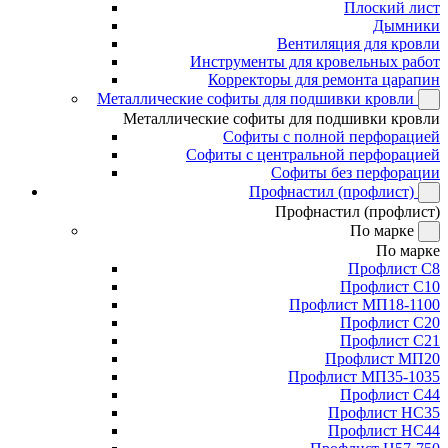
Плоский лист
Дымники
Вентиляция для кровли
Инструменты для кровельных работ
Корректоры для ремонта царапин
Металлические софиты для подшивки кровли
Металлические софиты для подшивки кровли
Софиты с полной перфорацией
Софиты с центральной перфорацией
Софиты без перфорации
Профнастил (профлист)
Профнастил (профлист)
По марке
По марке
Профлист С8
Профлист С10
Профлист МП18-1100
Профлист С20
Профлист С21
Профлист МП20
Профлист МП35-1035
Профлист С44
Профлист НС35
Профлист НС44