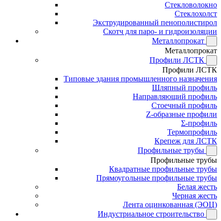
Стекловолокно
Стеклохолст
Экструдированный пенополистирол
Скотч для паро- и гидроизоляции
Металлопрокат
Металлопрокат
Профили ЛСТК
Профили ЛСТК
Типовые здания промышленного назначения
Шляпный профиль
Направляющий профиль
Стоечный профиль
Z-образные профили
Σ-профиль
Термопрофиль
Крепеж для ЛСТК
Профильные трубы
Профильные трубы
Квадратные профильные трубы
Прямоугольные профильные трубы
Белая жесть
Черная жесть
Лента оцинкованная (ЭОЦ)
Индустриальное строительство