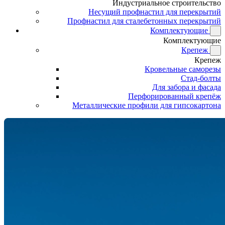
Индустриальное строительство
Несущий профнастил для перекрытий
Профнастил для сталебетонных перекрытий
Комплектующие
Комплектующие
Крепеж
Крепеж
Кровельные саморезы
Стад-болты
Для забора и фасада
Перфорированный крепёж
Металлические профили для гипсокартона