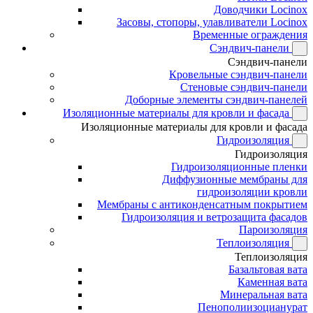
Доводчики Locinox
Засовы, стопоры, улавливатели Locinox
Временные ограждения
Сэндвич-панели
Сэндвич-панели
Кровельные сэндвич-панели
Стеновые сэндвич-панели
Доборные элементы сэндвич-панелей
Изоляционные материалы для кровли и фасада
Изоляционные материалы для кровли и фасада
Гидроизоляция
Гидроизоляция
Гидроизоляционные пленки
Диффузионные мембраны для
гидроизоляции кровли
Мембраны с антиконденсатным покрытием
Гидроизоляция и ветрозащита фасадов
Пароизоляция
Теплоизоляция
Теплоизоляция
Базальтовая вата
Каменная вата
Минеральная вата
Пенополиизоцианурат