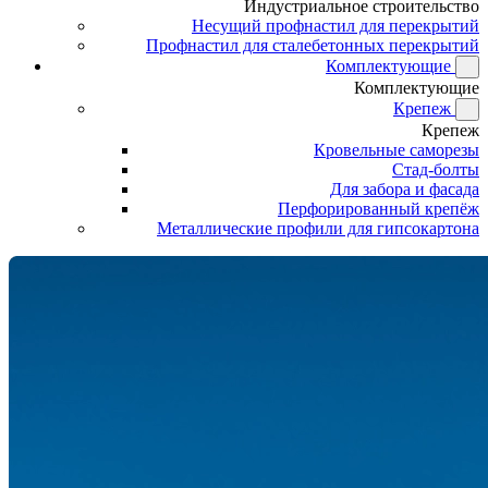
Индустриальное строительство
Несущий профнастил для перекрытий
Профнастил для сталебетонных перекрытий
Комплектующие
Комплектующие
Крепеж
Крепеж
Кровельные саморезы
Стад-болты
Для забора и фасада
Перфорированный крепёж
Металлические профили для гипсокартона