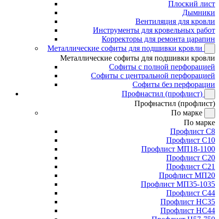
Плоский лист
Дымники
Вентиляция для кровли
Инструменты для кровельных работ
Корректоры для ремонта царапин
Металлические софиты для подшивки кровли
Металлические софиты для подшивки кровли
Софиты с полной перфорацией
Софиты с центральной перфорацией
Софиты без перфорации
Профнастил (профлист)
Профнастил (профлист)
По марке
По марке
Профлист С8
Профлист С10
Профлист МП18-1100
Профлист С20
Профлист С21
Профлист МП20
Профлист МП35-1035
Профлист С44
Профлист НС35
Профлист НС44