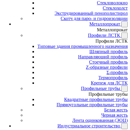
Стекловолокно
Стеклохолст
Экструдированный пенополистирол
Скотч для паро- и гидроизоляции
Металлопрокат
Металлопрокат
Профили ЛСТК
Профили ЛСТК
Типовые здания промышленного назначения
Шляпный профиль
Направляющий профиль
Стоечный профиль
Z-образные профили
Σ-профиль
Термопрофиль
Крепеж для ЛСТК
Профильные трубы
Профильные трубы
Квадратные профильные трубы
Прямоугольные профильные трубы
Белая жесть
Черная жесть
Лента оцинкованная (ЭОЦ)
Индустриальное строительство