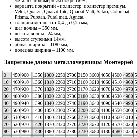
металл с полимерным покрытием,
варианта покрытий - полиэстер, полиэстер премиум,
Velur, Quarzit, Quarzit Lite, Quarzit Matt, Safari, Colorcoat
Prisma, Puretan, Pural matt, Agneta.
толщина металла от 0,4 до 0,55 мм,
шаг волны – 350 мм,
высота волны– 24 мм,
высота ступеньки 14мм,
общая ширина – 1180 мм,
полезная ширина – 1100 мм.
Запретные длины металлочерепицы Монтеррей
0
450
900
1350
1800
2250
2700
3150
3600
4050
4500
4950
5
10
460
910
1360
1810
2260
2710
3160
3610
4060
4510
4960
5
20
470
920
1370
1820
2270
2720
3170
3620
4070
4520
4970
5
30
480
930
1380
1830
2280
2730
3180
3630
4080
4530
4980
5
40
490
940
1390
1840
2290
2740
3190
3640
4090
4540
4990
5
50
500
950
1400
1850
2300
2750
3200
3650
4100
4550
5000
5
60
510
960
1410
1860
2310
2760
3210
3660
4110
4560
5010
5
70
520
970
1420
1870
2320
2770
3220
3670
4120
4570
5020
5
80
530
980
1430
1880
2330
2780
3230
3680
4130
4580
5030
5