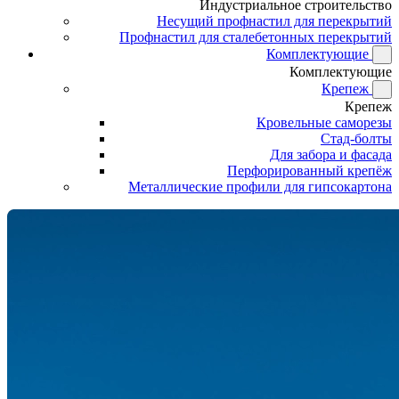
Индустриальное строительство
Несущий профнастил для перекрытий
Профнастил для сталебетонных перекрытий
Комплектующие
Комплектующие
Крепеж
Крепеж
Кровельные саморезы
Стад-болты
Для забора и фасада
Перфорированный крепёж
Металлические профили для гипсокартона