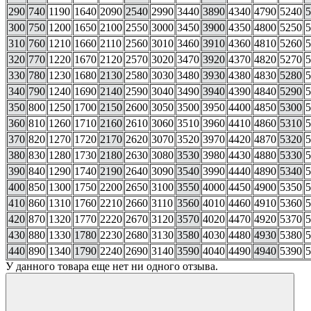
290
740
1190
1640
2090
2540
2990
3440
3890
4340
4790
5240
5
300
750
1200
1650
2100
2550
3000
3450
3900
4350
4800
5250
5
310
760
1210
1660
2110
2560
3010
3460
3910
4360
4810
5260
5
320
770
1220
1670
2120
2570
3020
3470
3920
4370
4820
5270
5
330
780
1230
1680
2130
2580
3030
3480
3930
4380
4830
5280
5
340
790
1240
1690
2140
2590
3040
3490
3940
4390
4840
5290
5
350
800
1250
1700
2150
2600
3050
3500
3950
4400
4850
5300
5
360
810
1260
1710
2160
2610
3060
3510
3960
4410
4860
5310
5
370
820
1270
1720
2170
2620
3070
3520
3970
4420
4870
5320
5
380
830
1280
1730
2180
2630
3080
3530
3980
4430
4880
5330
5
390
840
1290
1740
2190
2640
3090
3540
3990
4440
4890
5340
5
400
850
1300
1750
2200
2650
3100
3550
4000
4450
4900
5350
5
410
860
1310
1760
2210
2660
3110
3560
4010
4460
4910
5360
5
420
870
1320
1770
2220
2670
3120
3570
4020
4470
4920
5370
5
430
880
1330
1780
2230
2680
3130
3580
4030
4480
4930
5380
5
440
890
1340
1790
2240
2690
3140
3590
4040
4490
4940
5390
5
У данного товара еще нет ни одного отзыва.