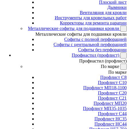
Плоский лист
Дымники
Вентиляция для кровли
Инструменты для кровельных работ
Корректоры для ремонта царапин
Металлические софиты для подшивки кровли
Металлические софиты для подшивки кровли
Софиты с полной перфорацией
Софиты с центральной перфорацией
Софиты без перфорации
Профнастил (профлист)
Профнастил (профлист)
По марке
По марке
Профлист С8
Профлист С10
Профлист МП18-1100
Профлист С20
Профлист С21
Профлист МП20
Профлист МП35-1035
Профлист С44
Профлист НС35
Профлист НС44