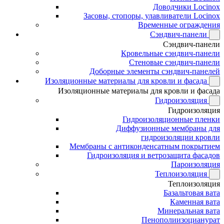
Доводчики Locinox
Засовы, стопоры, улавливатели Locinox
Временные ограждения
Сэндвич-панели
Сэндвич-панели
Кровельные сэндвич-панели
Стеновые сэндвич-панели
Доборные элементы сэндвич-панелей
Изоляционные материалы для кровли и фасада
Изоляционные материалы для кровли и фасада
Гидроизоляция
Гидроизоляция
Гидроизоляционные пленки
Диффузионные мембраны для
гидроизоляции кровли
Мембраны с антиконденсатным покрытием
Гидроизоляция и ветрозащита фасадов
Пароизоляция
Теплоизоляция
Теплоизоляция
Базальтовая вата
Каменная вата
Минеральная вата
Пенополиизоцианурат