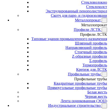
Стекловолокно
Стеклохолст
Экструдированный пенополистирол
Скотч для паро- и гидроизоляции
Металлопрокат
Металлопрокат
Профили ЛСТК
Профили ЛСТК
Типовые здания промышленного назначения
Шляпный профиль
Направляющий профиль
Стоечный профиль
Z-образные профили
Σ-профиль
Термопрофиль
Крепеж для ЛСТК
Профильные трубы
Профильные трубы
Квадратные профильные трубы
Прямоугольные профильные трубы
Белая жесть
Черная жесть
Лента оцинкованная (ЭОЦ)
Индустриальное строительство